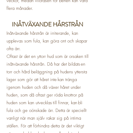
veckor, medan vilofasen för benen kan vara
flera månader.
INÅTVÄXANDE HÅRSTRÅN
Inåtväxande hårstrån är irriterande, kan
upplevas som fula, kan göra ont och skapar
ofta ärr.
Oftast är det en yttorr hud som är orsaken till
inåtväxande hårstrån. Då har det bildats en
torr och hård beläggning på hudens yttersta
lager som gör att håret inte kan tränga
igenom huden och då växer håret under
huden, som då oftast ger röda knottror på
huden som kan utvecklas till finnar, kan bli
fula och ge oönskade ärr. Detta är speciellt
vanligt när man själv rakar sig på intima
ställen.
För att förhindra detta är det viktigt