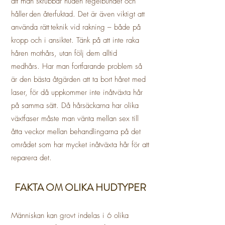
att man skrubbar huden regelbundet och
håller den återfuktad. Det är även viktigt att
använda rätt teknik vid rakning – både på
kropp och i ansiktet.
Tänk på att inte raka
håren mothårs, utan följ dem alltid
medhårs.
Har man fortfarande problem så
är den bästa åtgärden att ta bort håret med
laser, för då uppkommer inte inåtväxta hår
på samma sätt.
Då hårsäckarna har olika
växtfaser måste man vänta mellan sex till
åtta veckor mellan behandlingarna på det
området som har mycket inåtväxta hår för att
reparera det.
FAKTA OM OLIKA HUDTYPER
Människan kan grovt indelas i 6 olika