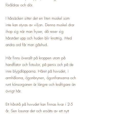
föråldras och dör.
I hårsäcken sitter det en liten muskel som
inte kan styras av viljan. Denna muskel drar
ihop sig när man fryser, då reser sig
hårstrået upp och huden blir knottrig. Med
andra ord får man gåshud.
Hår finns överallt på kroppen utom på
handflator och fotsulor, på penis och på de
inre blygdläpparna. Håret på huvudet, i
armhålorna, ögonbrynen, ögonfransarna och
runt könsorganen är längre och kraftigare än
övrigt hår.
Ett hårstrå på huvudet kan finnas kvar i 2-5
år. Sen lossnar det och ersätts av ett nytt