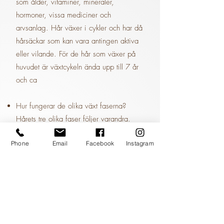
som ålder, vitaminer, mineraler,
hormoner, vissa mediciner och
arvsanlag. Hår växer i cykler och har då
hårsäckar som kan vara antingen aktiva
eller vilande. För de hår som växer på
huvudet är växtcykeln ända upp till 7 år
och ca
Hur fungerar de olika växt faserna?
Hårets tre olika faser följer varandra.
Efter en tillväxtfas går håret in i
Phone
Email
Facebook
Instagram
övergångsfasen och efter det går den in
i vilande fasen. När den vilande
perioden är slut och hårstrået har lossnat
då börjar ny process igen. Varje enskilt
hårstrå har en egen växtcykel helt
oberoende av de andra hårstråna.