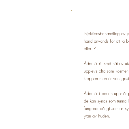
Injektionsbehandling av y
hand används för att ta b
eller IPL.
Ådernät är små nät av ut
upplevs ofta som kosmeti
kroppen men är vanligas
Ådernät i benen uppstår 
de kan synas som tunna l
fungerar dåligt samlas syr
ytan av huden.