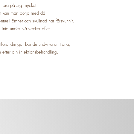
tt röra på sig mycket
on kan man börja med då
ntuell ömhet och svullnad har försvunnit.
nte under två veckor efter
tförändringar bör du undvika att träna,
 efter din injektionsbehandling.