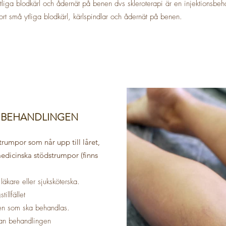
tliga blodkärl och ådernät på benen dvs skleroterapi är en injektionsbeh
ort små ytliga blodkärl, kärlspindlar och ådernät på benen.
E BEHANDLINGEN
trumpor som når upp till låret,
edicinska stödstrumpor (finns
läkare eller sjuksköterska.
illfället
en som ska behandlas.
nan behandlingen