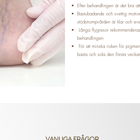
Efter behandlingen är det bra a
Bastubadande och svettig moti
stödstrumpvården är klar och eve
Långa flygresor rekommenderas i
behandlingen
För att minska risken för pigmen
basta och sola den första veckan
VANLIGA FRÅGOR