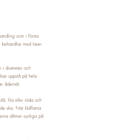
handling som i första
et behandlas med laser
m i diameter och
 kan uppstå på hela
v ådernät.
å, lila eller röda och
de ska. När klaffarna
nerna alltmer synliga på