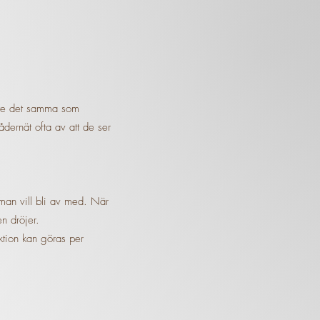
inte det samma som
dernät ofta av att de ser
 man vill bli av med. När
en dröjer.
ktion kan göras per