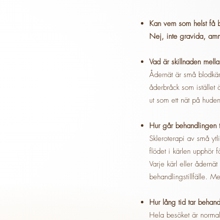
Kan vem som helst få 
Nej, inte gravida, am
Vad är skillnaden mell
Ådernät är små blodkär
åderbråck som istället 
ut som ett nät på huden
Hur går behandlingen ti
Skleroterapi av små ytl
flödet i kärlen upphör f
Varje kärl eller ådernä
behandlingstillfälle.
Mel
Hur lång tid tar behan
Hela besöket är normalt