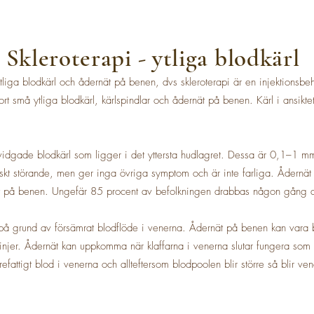
Skleroterapi - ytliga blodkärl
tliga blodkärl och ådernät på benen, dvs skleroterapi är en injektionsbe
ort små ytliga blodkärl, kärlspindlar och ådernät på benen. Kärl i ansikt
vidgade blodkärl som ligger i det yttersta hudlagret. Dessa är 0,1–1 m
skt störande, men ger inga övriga symptom och är inte farliga. Ådernät
t på benen. Ungefär 85 procent av befolkningen drabbas någon gång a
på grund av försämrat blodflöde i venerna. Ådernät på benen kan vara bl
injer. Ådernät kan uppkomma när klaffarna i venerna slutar fungera som 
efattigt blod i venerna och allteftersom blodpoolen blir större så blir ve