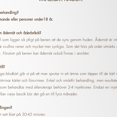
behandling?
mande eller personer under18 år.
an ådernät och åderbråck?
l som ligger så ytligt på benen att de syns genom huden. Ådernät är 
är svullna vener och mycket mer synliga. Som det hörs på ordet utmärks å
. Förutom på benen kan ådernät också finnas i ansiktet.
ll?
iga blodkärl går ut på att man sprutar in ett ämne som täpper till de kärl
örtvinar kärlet och försvinner. Enkel och smärtfri behandling, men resultat
t som behandlas med skleroterapi behöver 2-4 injektioner. Endast en inje
lan varje besök bör det gå en till fyra månader.
dlingen?
 sett klart på 30-45 minuter.