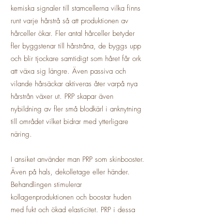
kemiska signaler till stamcellerna vilka finns
runt varje hårstrå så att produktionen av
hårceller ökar. Fler antal hårceller betyder
fler byggstenar till hårstråna, de byggs upp
och blir tjockare samtidigt som håret får ork
att växa sig längre. Även passiva och
vilande hårsäckar aktiveras åter varpå nya
hårstrån växer ut. PRP skapar även
nybildning av fler små blodkärl i anknytning
till området vilket bidrar med ytterligare
näring.
I ansiket använder man PRP som skinbooster.
Även på hals, dekolletage eller händer.
Behandlingen stimulerar
kollagenproduktionen och boostar huden
med fukt och ökad elasticitet. PRP i dessa