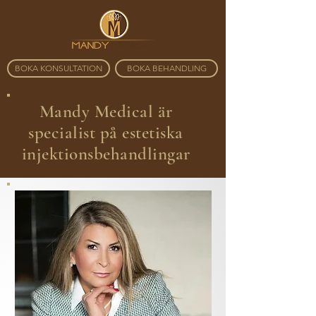
BOKA KONSULTATION
BOKA BEHANDLING
Mandy Medical är
specialist på estetiska
injektionsbehandlingar