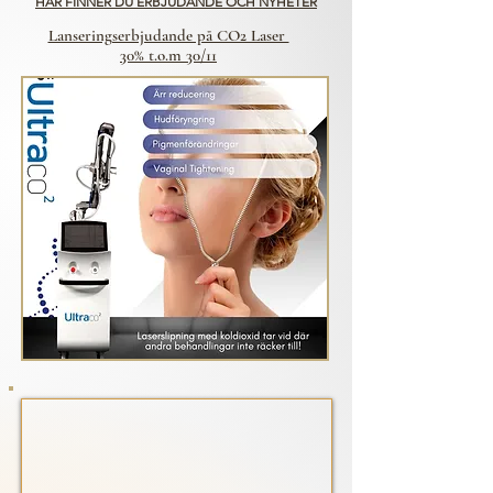
HÄR FINNER DU ERBJUDANDE OCH NYHETER
Lanseringserbjudande på CO2 Laser
30% t.o.m 30/11